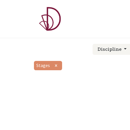
A PROPOS
COU
Discipline
Stages
×