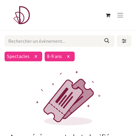
Spectacles
8-9 ans
×
×