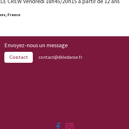
LE CREW Vendredi 18h45/20h15 à partir de 12 ans
nes
,
France
Envoyez-nous un message
contact@dkledanse.fr
Contact