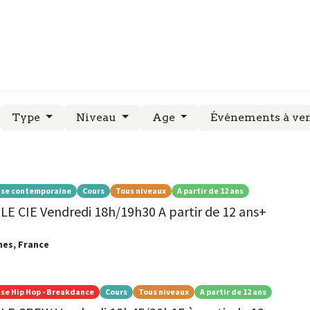
RS
STAGES
EVENEMENTS
Type
Niveau
Age
Événements à ve
se contemporaine
Cours
Tous niveaux
A partir de 12 ans
LE CIE Vendredi 18h/19h30 A partir de 12 ans+
nes
,
France
se Hip Hop - Breakdance
Cours
Tous niveaux
A partir de 12 ans