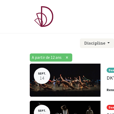
A PROPOS
COU
Discipline
A partir de 12 ans
×
Dan
SEPT.
DK'
14
Ren
Dan
SEPT.