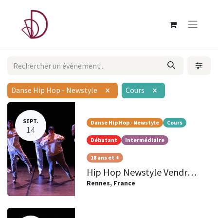
Danse Hip Hop - Newstyle
Cours
×
×
SEPT.
Danse Hip Hop - Newstyle
Cours
14
Débutant
Intermédiaire
18 ans et +
Hip Hop Newstyle Vendredi 20h15/21h30 Adultes
Rennes
,
France