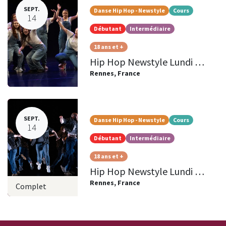
SEPT.
Danse Hip Hop - Newstyle
Cours
14
Débutant
Intermédiaire
18 ans et +
Hip Hop Newstyle Lundi 19h45/21h Adultes
Rennes
,
France
SEPT.
Danse Hip Hop - Newstyle
Cours
14
Débutant
Intermédiaire
18 ans et +
Hip Hop Newstyle Lundi 18h30/19h45 Adultes
Rennes
,
France
Complet