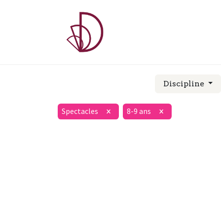
A PROPOS
COU
Discipline
Spectacles
8-9 ans
×
×