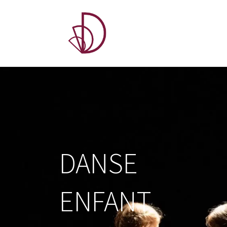
A PROPOS
COU
DANSE
ENFANT